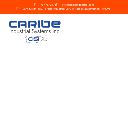
787-787-2474
cisi@caribeindustrial.com
Carr #2 Km. 15.2, Parque Industrial Corujo, Hato Tejas, Bayamón, PR 00961
Sobre Nosotros